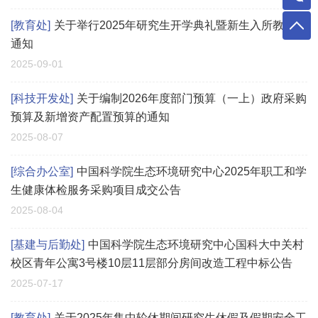
[教育处]
关于举行2025年研究生开学典礼暨新生入所教育的
通知
2025-09-01
[科技开发处]
关于编制2026年度部门预算（一上）政府采购
预算及新增资产配置预算的通知
2025-08-07
[综合办公室]
中国科学院生态环境研究中心2025年职工和学
生健康体检服务采购项目成交公告
2025-08-04
[基建与后勤处]
中国科学院生态环境研究中心国科大中关村
校区青年公寓3号楼10层11层部分房间改造工程中标公告
2025-07-17
[教育处]
关于2025年集中轮休期间研究生休假及假期安全工