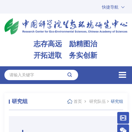
快捷导航
中国科学院
ARP
邮箱
内网办公
志存高远 励精图治
ENGLISH
开拓进取 务实创新
研究组
首页
研究队伍
研究组