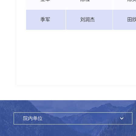
季军
刘润杰
田
院内单位