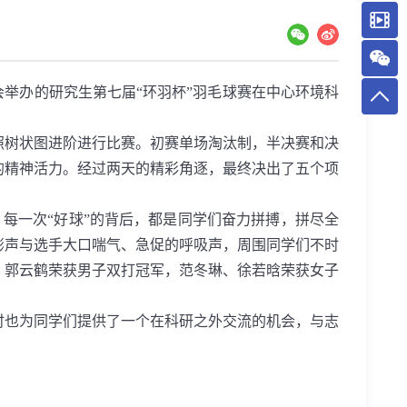
会举办的研究生第七届“环羽杯”羽毛球赛在中心环境科
照树状图进阶进行比赛。初赛单场淘汰制，半决赛和决
的精神活力。经过两天的精彩角逐，最终决出了五个项
每一次“好球”的背后，都是同学们奋力拼搏，拼尽全
嘭声与选手大口喘气、急促的呼吸声，周围同学们不时
、郭云鹤荣获男子双打冠军，范冬琳、徐若晗荣获女子
时也为同学们提供了一个在科研之外交流的机会，与志