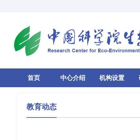
首页
中心介绍
机构设置
教育动态