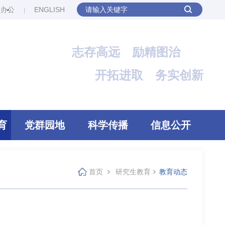
网办公
ENGLISH
志存高远 励精图治
开拓进取 务实创新
育
党群园地
科学传播
信息公开
首页
研究生教育
教育动态