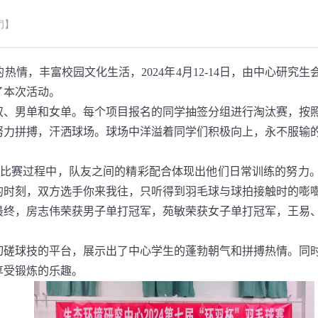
闭】
的热情，丰富校园文化生活，
2024
年
4
月
12-14
日，由中心研究生
了本次活动。
双、男单和女单。每个项目报名的同学抽签分组进行淘汰赛，按
努力拼搏，汗洒球场。球场中洋溢着同学们积极向上，永不服输
比赛过程中，队友之间的精彩配合体现出他们日常训练的努力。
的时刻，双方选手你来我往，只听得到羽毛球与球拍接触时的嘭
最终，房志伟荣获男子单打冠军，苑敏荣获女子单打冠军，王易
切磋球技的平台，展示出了中心学生的蓬勃朝气和拼搏热情。同
享受锻炼的乐趣。