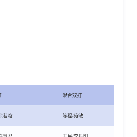
打
混合双打
徐若晗
陈程
/
苑敏
许慧君
王易
/
李丹阳