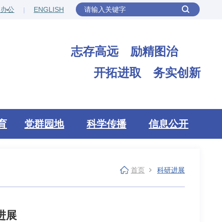
网办公
ENGLISH
志存高远 励精图治
开拓进取 务实创新
育
党群园地
科学传播
信息公开
首页
科研进展
进展