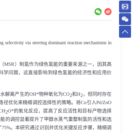
g selectivity via steering dominant reaction mechanisms in
（
MSR
）制氢作为绿色氢能的重要来源之一，因其高
科学问题，这直接影响到绿色氢能的经济性和应用价
被水解离产生的
OH*
物种氧化为
CO
和
H
，但同时存在
2
2
路径优化来精细调控选择性的策略。将
Cu
引入
Pd/ZnO
CH
O*
的氧化反应，提高了反应活性和目标产物选择
2
功能的调控显著提升了甲醇水蒸气重整制氢的活性和选
了
75%
。本研究通过识别并优化关键反应步骤，精细调