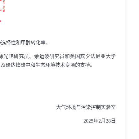
O
选择性和甲醇转化率。
徐光艳研究员
、
余运波研究员
和
美国宾夕法尼亚大学
以及碳达峰碳中和生态环境技术专项的支持。
大气环境与污染控制实验室
2025
年
2
月
28
日