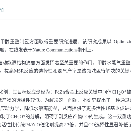
闭】
甲醇重整制氢方面取得重要研究进展，该研究成果以“
Optimizin
题，在线发表于
Nature Communications
期刊上。
在推动能源结构演替方面发挥着至关重要的作用。甲醇水蒸气重整
。提高
MSR
反应的选择性和氢气产率是该领域亟待解决的关键
化剂，其目标反应途径为：
PdZn
合金上反应关键中间体
CH
O*
2
标产物的选择性较低。为解决这一问题，本研究提出了一种通过
反应动力学，降低水解离能垒，从而提供了更多活性羟基以促进
抑制了
CH
O*
的分解，阻碍了副反应产物
CO
的生成。这一双重
2
的活性比传统
Pd/ZnO
催化剂提高
2.3
倍，并且
CO
选择性显著降低