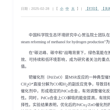
日期：2025-02-28
| 【
小
中
大
】 |
【打印】
【关
中国科学院生态环境研究中心贺泓院士团队在
steam reforming of methanol for hydrogen production”
为
在“碳达峰、碳中和”战略背景下，绿色氢能
效、可持续和低环境影响，成为研究者关注的重点
值。
钯催化剂（
Pd/ZnO
）是
MSR
反应的一种典型催
CH
O*
直接分解为
CO
和
H
的副反应竞争，导致目
2
2
催化剂中，形成稳定的
PdCu
合金，有效调整催化
性。同时，
PdCu
合金上
CO
解吸的能垒提高，有效
择性。实验结果表明，优化后的
PdCu
/ZnO
催化剂
1