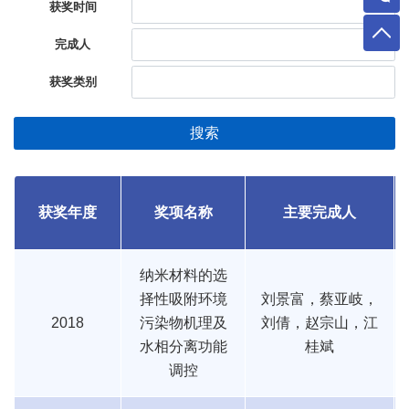
获奖时间
完成人
获奖类别
搜索
获奖年度
奖项名称
主要完成人
纳米材料的选
择性吸附环境
刘景富，蔡亚岐，
2018
污染物机理及
刘倩，赵宗山，江
水相分离功能
桂斌
调控