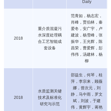
Daily
范青如，杨志宏，
肖峰，贾伯林，秦
重介质混凝污
爱冬，安广宇，卢
水深度处理耦
建波，杨雪峰，张
2018
合工艺智能成
振华，王光辉，陈
套设备
昌荣，曹爱辉，彭
伟伟，汤建林，杨
柳
邵益生，何琴，桂
萍，李宗来，顾薇
娜，曾次元，刘
水质监测关键
静，马中雨，罗文
2018
技术及标准化
斌，刘波，于建
研究与示范
伟，黄辉宇，蒋艳