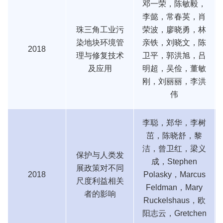
邓一荣，陈敏毅，
李懿，常春英，肖
珠三角工业污
荣波，廖晓勇，林
染地块环境管
亲铁，刘晓文，陈
2018
理与修复技术
卫平，郭洪旭，吕
及应用
明超，吴俭，董敏
刚，刘丽丽，李洪
伟
李聪，郑华，李树
茁，陈晓舒，黎
洁，曾卫红，梁义
保护与人类发
成，Stephen
展政策对不同
2018
Polasky，Marcus
尺度利益相关
Feldman，Mary
者的影响
Ruckelshaus，欧
阳志云，Gretchen