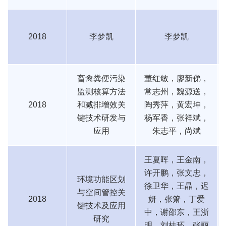
2018
李梦凯
李梦凯
畜禽粪便污染
董红敏，廖新俤，
监测核算方法
常志州，魏源送，
2018
和减排增效关
陶秀萍，黄宏坤，
键技术研发与
杨军香，张祥斌，
应用
朱志平，尚斌
王夏晖，王金南，
许开鹏，张文忠，
环境功能区划
徐卫华，王晶，迟
与空间管控关
2018
妍，张箫，丁爱
键技术及应用
中，谢邵东，王浙
研究
明，刘桂环，张丽