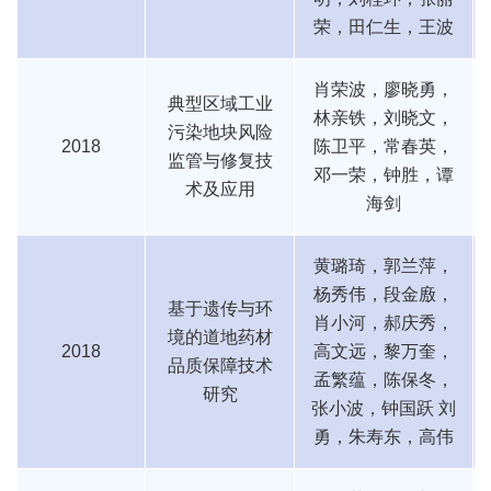
荣，田仁生，王波
肖荣波，廖晓勇，
典型区域工业
林亲铁，刘晓文，
污染地块风险
2018
陈卫平，常春英，
监管与修复技
邓一荣，钟胜，谭
术及应用
海剑
黄璐琦，郭兰萍，
杨秀伟，段金廒，
基于遗传与环
肖小河，郝庆秀，
境的道地药材
2018
高文远，黎万奎，
品质保障技术
孟繁蕴，陈保冬，
研究
张小波，钟国跃 刘
勇，朱寿东，高伟