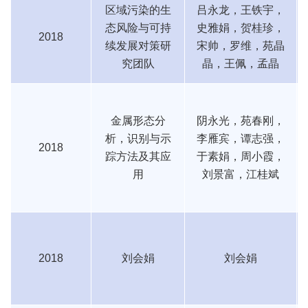
区域污染的生
吕永龙，王铁宇，
态风险与可持
史雅娟，贺桂珍，
2018
续发展对策研
宋帅，罗维，苑晶
究团队
晶，王佩，孟晶
金属形态分
阴永光，苑春刚，
析，识别与示
李雁宾，谭志强，
2018
踪方法及其应
于素娟，周小霞，
用
刘景富，江桂斌
2018
刘会娟
刘会娟