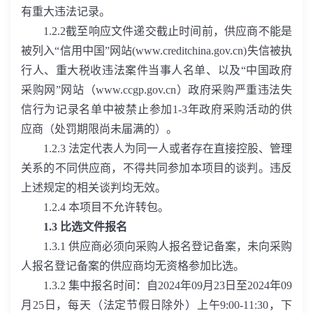
有重大违法记录。
1.2.2
截至响应文件递交截止时间前，供应商不能是
被列入“信用中国”网站
(www.creditchina.gov.cn)
失信被执
行人、重大税收违法案件当事人名单、以及“中国政府
采购网”网站（
www.ccgp.gov.cn
）政府采购严重违法失
信行为记录名单中被禁止参加
1-3
年政府采购活动的供
应商（处罚期限尚未届满的）。
1.2.3
法定代表人为同一人或者存在直接控股、管理
关系的不同供应商，不得共同参加本项目的谈判。违反
上述规定的相关谈判均无效。
1.2.4
本项目不允许转包。
1.3
比选文件报名
1.3.1
供应商必须向采购人报名登记备案，未向采购
人报名登记备案的供应商均无资格参加比选。
1.3.2
集中报名时间：自
2024
年
09
月
23
日至
2024
年
09
月
25
日，每天（法定节假日除外）上午
9:00-11:30
，下