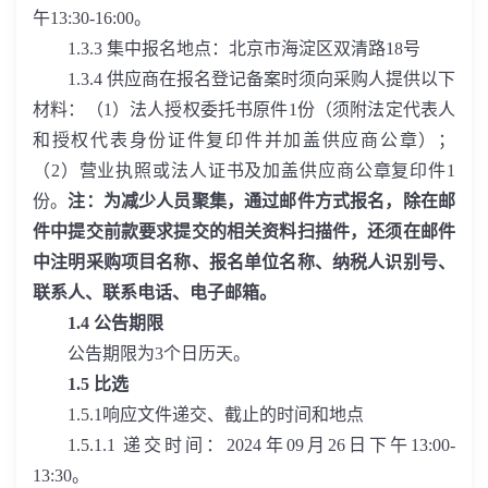
午
13:30-16:00
。
1.3.3
集中报名地点：北京市海淀区双清路
18
号
1.3.4
供应商在报名登记备案时须向采购人提供以下
材料：（
1
）法人授权委托书原件
1
份（须附法定代表人
和授权代表身份证件复印件并加盖供应商公章）；
（
2
）营业执照或法人证书及加盖供应商公章复印件
1
份。
注：为减少人员聚集，通过邮件方式报名，除在邮
件中提交前款要求提交的相关资料扫描件，还须在邮件
中注明采购项目名称、报名单位名称、纳税人识别号、
联系人、联系电话、电子邮箱。
1.4
公告期限
公告期限为
3
个日历天。
1.5
比选
1.5.1
响应文件递交、截止的时间和地点
1.5.1.1
递交时间：
2024
年
09
月
26
日下午
13:00-
13:30
。