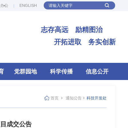
网办公
ENGLISH
志存高远 励精图治
开拓进取 务实创新
育
党群园地
科学传播
信息公开
首页
通知公告
科技开发处
项目成交公告