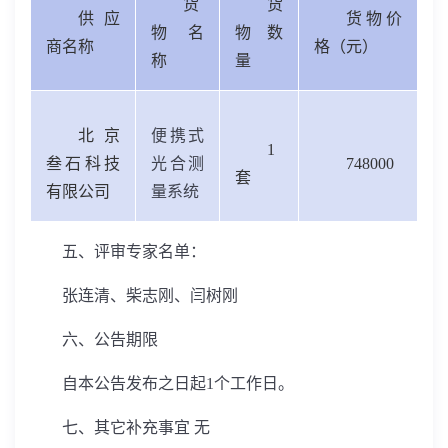
货
货
供应
货物价
物名
物数
商名称
格（元）
称
量
北京
便携式
1
叁石科技
光合测
748000
套
有限公司
量系统
五、评审专家名单：
张连清、柴志刚、闫树刚
六、公告期限
自本公告发布之日起
1
个工作日。
七、其它补充事宜 无