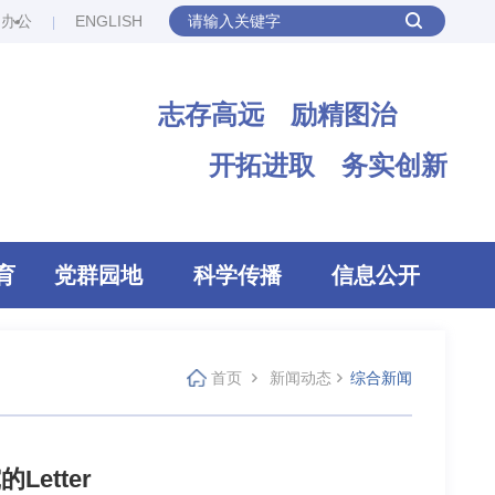
网办公
ENGLISH
志存高远 励精图治
开拓进取 务实创新
育
党群园地
科学传播
信息公开
首页
新闻动态
综合新闻
etter