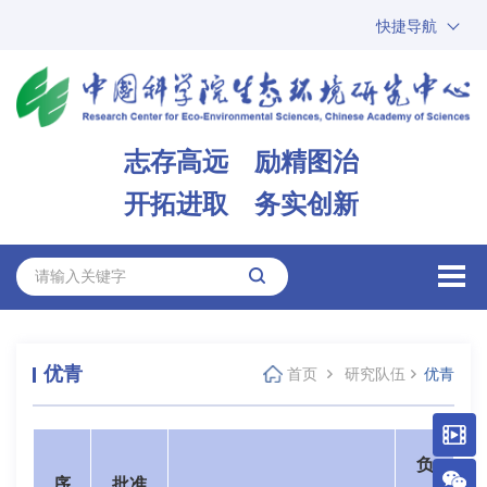
快捷导航
中国科学院
ARP
邮箱
内网办公
志存高远 励精图治
ENGLISH
开拓进取 务实创新
优青
首页
研究队伍
优青
负
序
批准