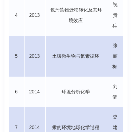
祝
氮污染物迁移转化及其环
4
2013
贵
境效应
兵
张
5
2013
土壤微生物与氮素循环
丽
梅
刘
6
2014
环境分析化学
倩
史
7
2014
汞的环境地球化学过程
建