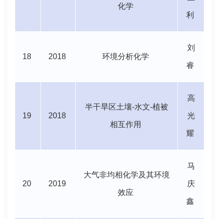
化学
利
刘
18
2018
环境分析化学
睿
高
半干旱区土壤
-
水文
-
植被
19
2018
光
相互作用
耀
马
大气非均相化学及其环境
20
2019
庆
效应
鑫