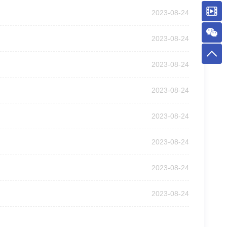
2023-08-24
2023-08-24
2023-08-24
2023-08-24
2023-08-24
2023-08-24
2023-08-24
2023-08-24