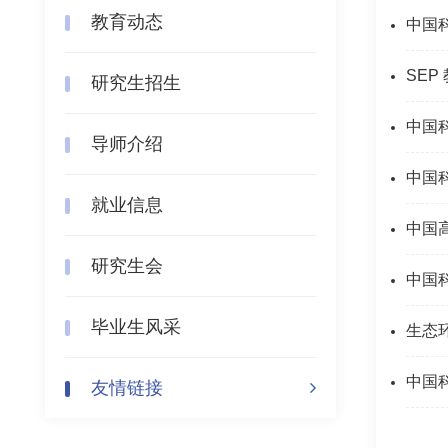
教育动态
中国
SEP
研究生招生
中国
导师介绍
中国
就业信息
中国
研究生会
中国
毕业生风采
生态
中国
友情链接