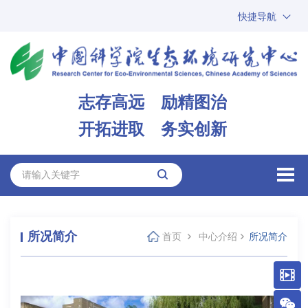
快捷导航
中国科学院
ARP
邮箱
内网办公
志存高远 励精图治
ENGLISH
开拓进取 务实创新
所况简介
首页
中心介绍
所况简介