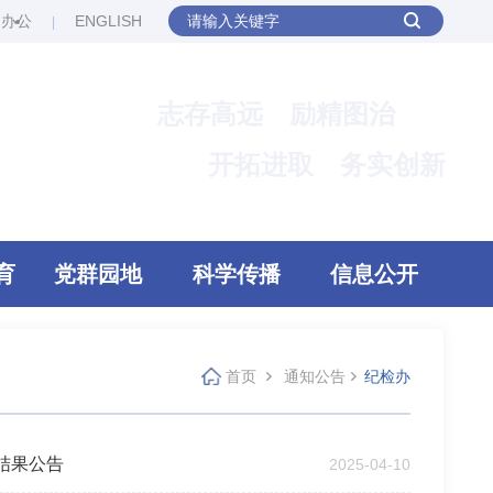
网办公
ENGLISH
志存高远 励精图治
开拓进取 务实创新
育
党群园地
科学传播
信息公开
首页
通知公告
纪检办
结果公告
2025-04-10