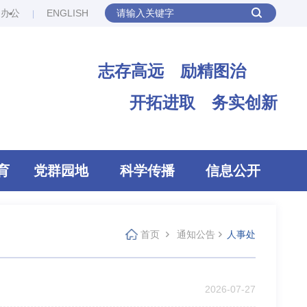
网办公
ENGLISH
志存高远 励精图治
开拓进取 务实创新
育
党群园地
科学传播
信息公开
首页
通知公告
人事处
2026-07-27